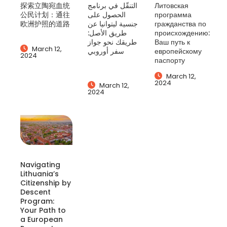
探索立陶宛血统
التنقّل في برنامج
Литовская
公民计划：通往
الحصول على
программа
欧洲护照的道路
جنسية ليتوانيا عن
гражданства по
طريق الأصل:
происхождению:
طريقك نحو جواز
Ваш путь к
March 12,
سفر أوروبي
европейскому
2024
паспорту
March 12,
2024
March 12,
2024
Navigating
Lithuania’s
Citizenship by
Descent
Program:
Your Path to
a European