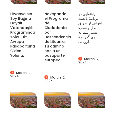
Litvanya’nın
Navegando
راهنمایی در
Soy Bağına
el Programa
برنامهٔ تابعیت
Dayalı
de
لیتوانی از طریق
Vatandaşlık
Ciudadanía
اصل و نسب:
Programında
por
مسیر شما به
Yolculuk:
Descendencia
سوی گذرنامهٔ
Avrupa
de Lituania:
اروپایی
Pasaportuna
Tu camino
Giden
hacia un
Yolunuz
pasaporte
March 12,
europeo
2024
March 12,
2024
March 12,
2024